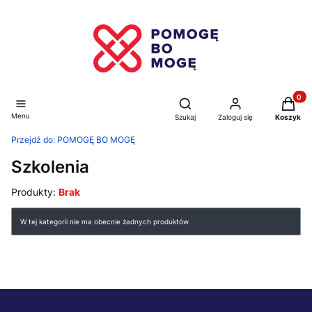
Produkt
Otwórz wyszukiwarkę
Menu
Szukaj
Zaloguj się
Koszyk
Przejdź do:
POMOGĘ BO MOGĘ
Szkolenia
Produkty:
Brak
Lista produktów
W tej kategorii nie ma obecnie żadnych produktów