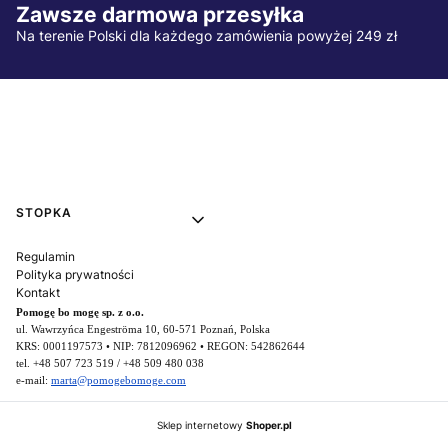
Zawsze darmowa przesyłka
Na terenie Polski dla każdego zamówienia powyżej 249 zł
Linki w stopce
STOPKA
Regulamin
Polityka prywatności
Kontakt
Pomogę bo mogę sp. z o.o.
ul. Wawrzyńca Engeströma 10, 60-571 Poznań, Polska
KRS: 0001197573 • NIP: 7812096962 • REGON: 542862644
tel. +48 507 723 519 / +48 509 480 038
e-mail:
marta@pomogebomoge.com
Sklep internetowy
Shoper.pl