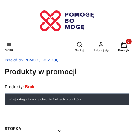
Produkt
Otwórz wyszukiwarkę
Menu
Szukaj
Zaloguj się
Koszyk
Przejdź do:
POMOGĘ BO MOGĘ
Produkty w promocji
Produkty:
Brak
Lista produktów
W tej kategorii nie ma obecnie żadnych produktów
Linki w stopce
STOPKA