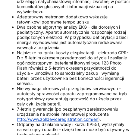
udzielając natychmiastowej informacji zwrotnej w postaci
komunikatów głosowych i informacji wizualnej na
wyświetlaczu.
Adaptatywny metronom dodatkowo wskazuje
ratownikowi poprawne tempo ucisku
Dwa osobne algorytmy analizy EKG – dla dorosłych i
pediatryczny. Aparat automatycznie rozpoznaje rodzaj
podłączonych elektrod. W przypadku defibrylacji dzieci
energia wyładowania jest automatycznie redukowana
wewnątrz urządzenia.
Najniższe na rynku koszty eksploatacji – elektroda CPR-
D z 5-letnim okresem przydatności do użycia i zasilanie
ogólnodostępnymi bateriami litowymi typu 123 Photo
Flash również z 5-letnim okresem przydatności do
użycia – umożliwia to samodzielny zakup i wymianę
baterii przez użytkownika bez konieczności ingerencji
serwisu.
Nie wymaga okresowych przeglądów serwisowych –
autotesty sprawności aparatu zaprogramowane na tryb
cotygodniowy gwarantują gotowość do użycia przez
cały cykl życia baterii.
7-letnia gwarancja (po bezpłatnym zarejestrowaniu
urządzenia na stronie internetowej producenta
http://www.zolldeviceregistration.com/en
).
Odporny na działanie wody i kurzu (IP55), wytrzymały
na wstrząsy i upadki – dzięki temu może być używany w
trudnych warunkach!