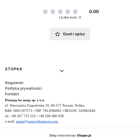
0.00
Liczba ocen: 0
Oceń i opisz
Linki w stopce
STOPKA
Regulamin
Polityka prywatności
Kontakt
Pomogę bo mogę sp. z o.o.
ul. Wawrzyńca Engeströma 10, 60-571 Poznań, Polska
KRS: 0001197573 • NIP: 7812096962 • REGON: 542862644
tel. +48 507 723 519 / +48 509 480 038
e-mail:
marta@pomogebomoge.com
Sklep internetowy
Shoper.pl