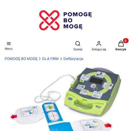
Produkt
Otwórz wyszukiwarkę
Menu
Szukaj
Zaloguj się
Koszyk
POMOGĘ BO MOGĘ
DLA FIRM
Defibrylacja