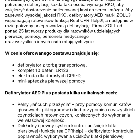
potrzebuje defibrylacji, każda taka osoba
wymaga RKO, aby
zwiększyć dostarczenie natlenowanej
krwi do serca i mózgu. Aby
zapewnić wysokiej jakości
RKO, defibrylatory AED marki ZOLL
®
wspomagają
ratowników funkcją Real CPR Help
®
, a następnie w
razie potrzeby przeprowadzają defibrylację.
Firma ZOLL od
ponad 25 lat tworzy produkty dla ratowników udzielających
pierwszej pomocy, personelu medycznego
oraz wszystkich innych osób ratujących życie
.
W cenie oferowanego zestawu znajduje się:
defibrylator z torbą transportową,
komplet 10 baterii LR123,
elektroda dla dorosłych CPR-D,
mini-apteczka pierwszej pomocy
Defibrylator AED Plus posiada kilka unikalnych cech:
Pełny „łańcuch przeżycia” – przy pomocy komunikatów
głosowych, piktogramów i diod przypomina o wszystkich
czynościach ratowniczych, koniecznych do wykonania
we właściwej kolejności.
Dokładny i pewny system kontroli uciśnięć klatki
piersiowej (funkcja realCPRhelp) – defibrylator kontroluje
poprawność wykonywania ucisków klatki piersiowej