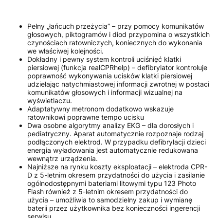
Pełny „łańcuch przeżycia” – przy pomocy komunikatów
głosowych, piktogramów i diod przypomina o wszystkich
czynościach ratowniczych, koniecznych do wykonania
we właściwej kolejności.
Dokładny i pewny system kontroli uciśnięć klatki
piersiowej (funkcja realCPRhelp) – defibrylator kontroluje
poprawność wykonywania ucisków klatki piersiowej
udzielając natychmiastowej informacji zwrotnej w postaci
komunikatów głosowych i informacji wizualnej na
wyświetlaczu.
Adaptatywny metronom dodatkowo wskazuje
ratownikowi poprawne tempo ucisku
Dwa osobne algorytmy analizy EKG – dla dorosłych i
pediatryczny. Aparat automatycznie rozpoznaje rodzaj
podłączonych elektrod. W przypadku defibrylacji dzieci
energia wyładowania jest automatycznie redukowana
wewnątrz urządzenia.
Najniższe na rynku koszty eksploatacji – elektroda CPR-
D z 5-letnim okresem przydatności do użycia i zasilanie
ogólnodostępnymi bateriami litowymi typu 123 Photo
Flash również z 5-letnim okresem przydatności do
użycia – umożliwia to samodzielny zakup i wymianę
baterii przez użytkownika bez konieczności ingerencji
serwisu.