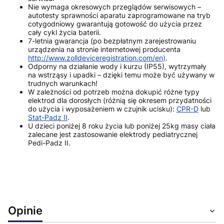
Nie wymaga okresowych przeglądów serwisowych –
autotesty sprawności aparatu zaprogramowane na tryb
cotygodniowy gwarantują gotowość do użycia przez
cały cykl życia baterii.
7-letnia gwarancja (po bezpłatnym zarejestrowaniu
urządzenia na stronie internetowej producenta
http://www.zolldeviceregistration.com/en)
.
Odporny na działanie wody i kurzu (IP55), wytrzymały
na wstrząsy i upadki – dzięki temu może być używany w
trudnych warunkach!
W zależności od potrzeb można dokupić różne typy
elektrod dla dorosłych (różnią się okresem przydatności
do użycia i wyposażeniem w czujnik ucisku):
CPR-D
lub
Stat-Padz II
.
U dzieci poniżej 8 roku życia lub poniżej 25kg masy ciała
zalecane jest zastosowanie elektrody pediatrycznej
Pedi-Padz II.
Opinie