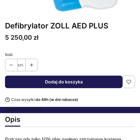
Defibrylator ZOLL AED PLUS
Cena
5 250,00 zł
Ilość
szt.
Dodaj do koszyka
Czas wysyłki:
do 48h (w dni robocze)
Zapytaj o produkt
Opis
Podczas gdy tylko 50% ofiar nagłego zatrzymania
krążenia