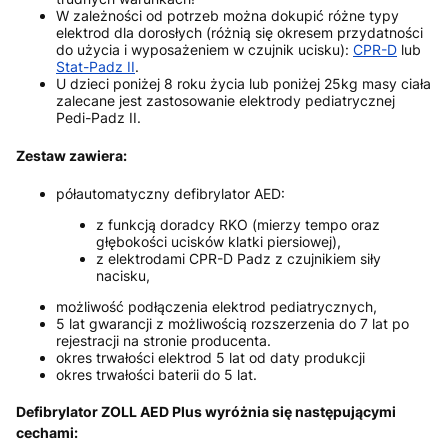
W zależności od potrzeb można dokupić różne typy
elektrod dla dorosłych (różnią się okresem przydatności
do użycia i wyposażeniem w czujnik ucisku):
CPR-D
lub
Stat-Padz II
.
U dzieci poniżej 8 roku życia lub poniżej 25kg masy ciała
zalecane jest zastosowanie elektrody pediatrycznej
Pedi-Padz II.
Zestaw zawiera:
półautomatyczny defibrylator AED:
z funkcją doradcy RKO (mierzy tempo oraz
głębokości ucisków klatki piersiowej),
z elektrodami CPR-D Padz z czujnikiem siły
nacisku,
możliwość podłączenia elektrod pediatrycznych,
5 lat gwarancji z możliwością rozszerzenia do 7 lat po
rejestracji na stronie producenta.
okres trwałości elektrod 5 lat od daty produkcji
okres trwałości baterii do 5 lat.
Defibrylator ZOLL AED Plus wyróżnia się następującymi
cechami: